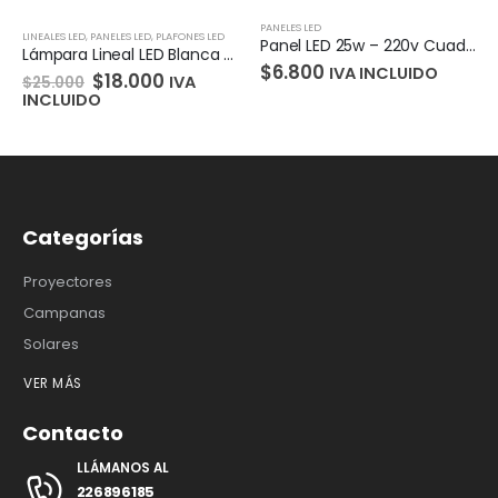
PANELES LED
LINEALES LED
,
PANELES LED
,
PLAFONES LED
Panel LED 25w – 220v Cuadrado
Lámpara Lineal LED Blanca 28w, 7x120cm,3000K, 4000K, 6000K
$
6.800
IVA INCLUIDO
$
18.000
IVA
$
25.000
INCLUIDO
Categorías
Proyectores
Campanas
Solares
VER MÁS
Contacto
LLÁMANOS AL
226896185