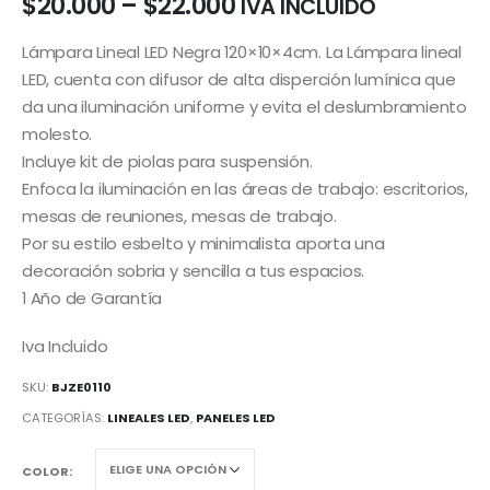
$
20.000
–
$
22.000
IVA INCLUIDO
Lámpara Lineal LED Negra 120×10×4cm. La Lámpara lineal
LED, cuenta con difusor de alta disperción lumínica que
da una iluminación uniforme y evita el deslumbramiento
molesto.
Incluye kit de piolas para suspensión.
Enfoca la iluminación en las áreas de trabajo: escritorios,
mesas de reuniones, mesas de trabajo.
Por su estilo esbelto y minimalista aporta una
decoración sobria y sencilla a tus espacios.
1 Año de Garantía
Iva Incluido
SKU:
BJZE0110
CATEGORÍAS:
LINEALES LED
,
PANELES LED
COLOR