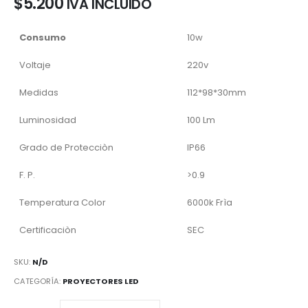
$
5.200
IVA INCLUIDO
Consumo
10w
Voltaje
220v
Medidas
112*98*30mm
Luminosidad
100 Lm
Grado de Protecciòn
IP66
F. P.
>0.9
Temperatura Color
6000k Frìa
Certificaciòn
SEC
SKU:
N/D
CATEGORÍA:
PROYECTORES LED