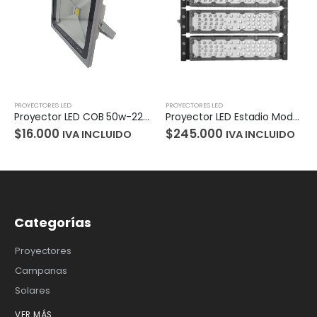
PROYECTORES LED
PROYECTORES LED
Proyector LED COB 50w-220v
Proyector LED Estadio Modular 300W 220V 3000K
$
16.000
$
245.000
IVA INCLUIDO
IVA INCLUIDO
Categorías
Proyectores
Campanas
Solares
VER MÁS