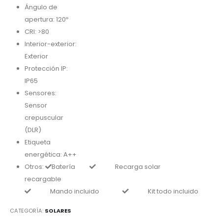
Ángulo de
apertura: 120º
CRI: >80
Interior-exterior:
Exterior
Protección IP:
IP65
Sensores:
Sensor
crepuscular
(DLR)
Etiqueta
energética: A++
Otros:
Batería
Recarga solar
recargable
Mando incluido
Kit todo incluido
CATEGORÍA:
SOLARES